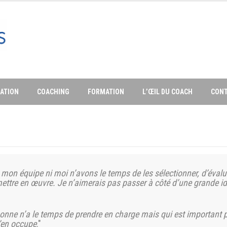
ATION
COACHING
FORMATION
L’ŒIL DU COACH
CON
i mon équipe ni
moi n’avons le temps de les sélectionner, d’éval
mettre en
œuvre. Je
n’aimerais pas passer à côté d’une grande 
sonne n’a
le
temps de prendre en charge mais
qui est
important p
’en
occupe
."