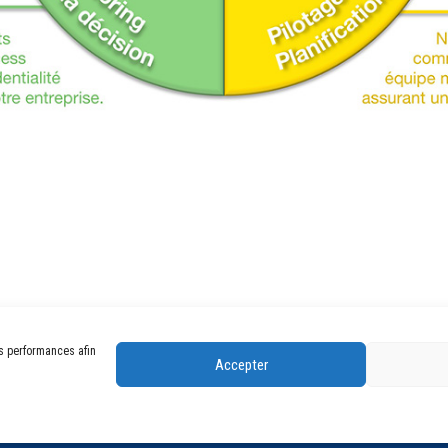
es performances afin
Accepter
ing - Formations
|
Mentions légales
|
Politique de confidentialité