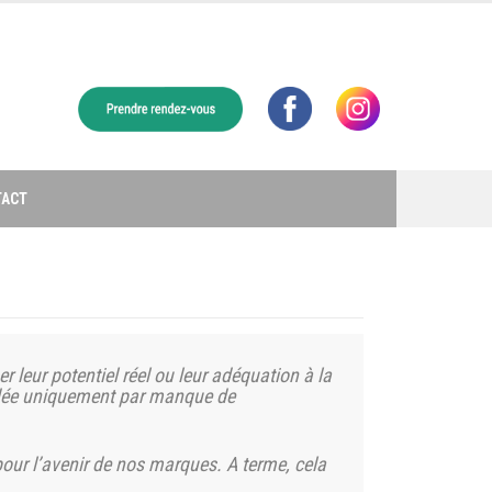
TACT
uer
leur potentiel
réel ou leur adéquation à la
idée uniquement par manque de
our l’avenir
de nos
marques. A
terme
, cela