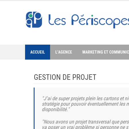
Skip
to
content
ACCUEIL
L’AGENCE
MARKETING ET COMMUNIC
GESTION DE PROJET
"J’ai de super projets plein
les c
artons et
n
stratégie pour
pouvoir éventuellement les 
disponibilité."
"Nous
avons un
projet transversal que per
va poser un vrai
problème si
personne ne s