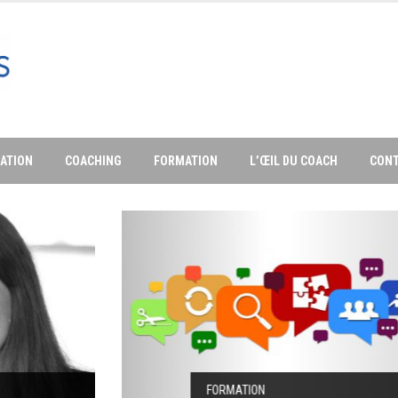
ATION
COACHING
FORMATION
L’ŒIL DU COACH
CON
FORMATION